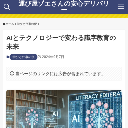
運び屋ゾエさんの安心デリバリ
ー
ホーム
学びと仕事の便
AIとテクノロジーで変わる識字教育の
未来
2024年9月7日
学びと仕事の便
当ページのリンクには広告が含まれています。