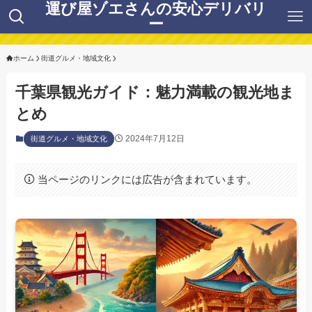
運び屋ゾエさんの安心デリバリ
ー
ホーム
街道グルメ・地域文化
千葉県観光ガイド：魅力満載の観光地ま
とめ
2024年7月12日
街道グルメ・地域文化
当ページのリンクには広告が含まれています。