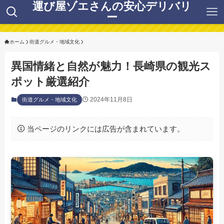
運び屋ゾエさんの安心デリバリ
ー
ホーム
街道グルメ・地域文化
異国情緒と自然が魅力！長崎県の観光ス
ポット厳選紹介
2024年11月8日
街道グルメ・地域文化
当ページのリンクには広告が含まれています。