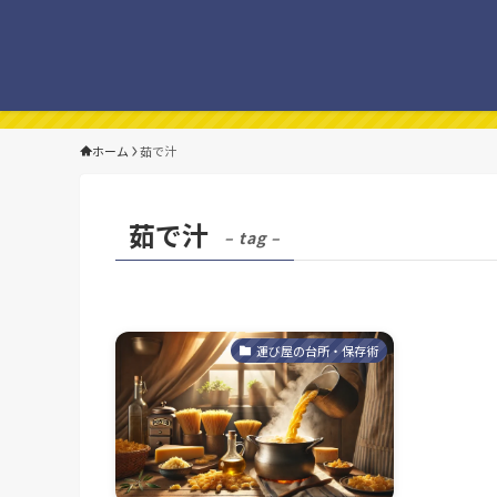
ホーム
茹で汁
茹で汁
– tag –
運び屋の台所・保存術