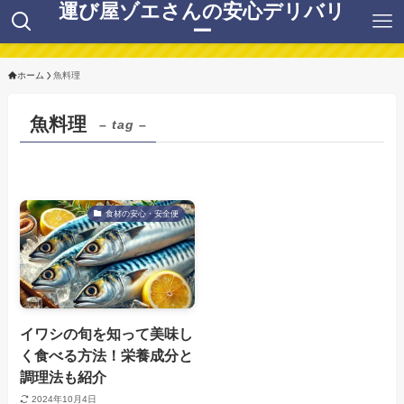
運び屋ゾエさんの安心デリバリ
ー
ホーム
魚料理
魚料理
– tag –
食材の安心・安全便
イワシの旬を知って美味し
く食べる方法！栄養成分と
調理法も紹介
2024年10月4日