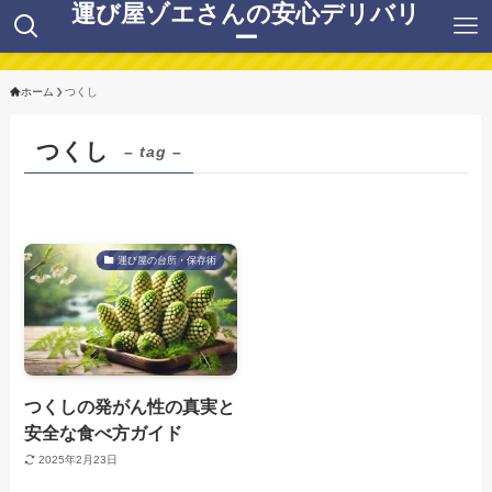
運び屋ゾエさんの安心デリバリ
ー
ホーム
つくし
つくし
– tag –
運び屋の台所・保存術
つくしの発がん性の真実と
安全な食べ方ガイド
2025年2月23日